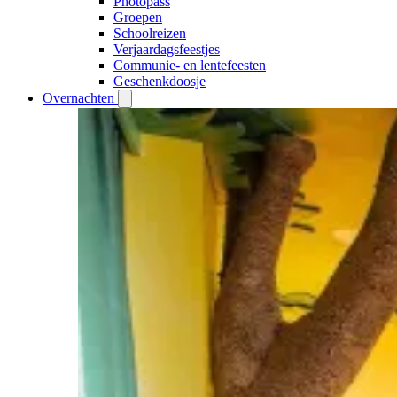
Photopass
Groepen
Schoolreizen
Verjaardagsfeestjes
Communie- en lentefeesten
Geschenkdoosje
Overnachten
Open
Overnachten
submenu