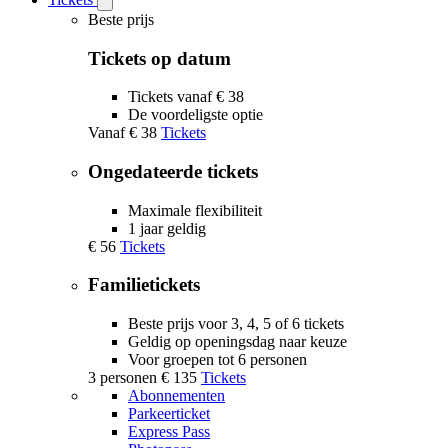
Open
Tickets
Beste prijs
submenu
Tickets op datum
Tickets vanaf € 38
De voordeligste optie
Vanaf
€ 38
Tickets
Ongedateerde tickets
Maximale flexibiliteit
1 jaar geldig
€ 56
Tickets
Familietickets
Beste prijs voor 3, 4, 5 of 6 tickets
Geldig op openingsdag naar keuze
Voor groepen tot 6 personen
3 personen
€ 135
Tickets
Abonnementen
Parkeerticket
Express Pass