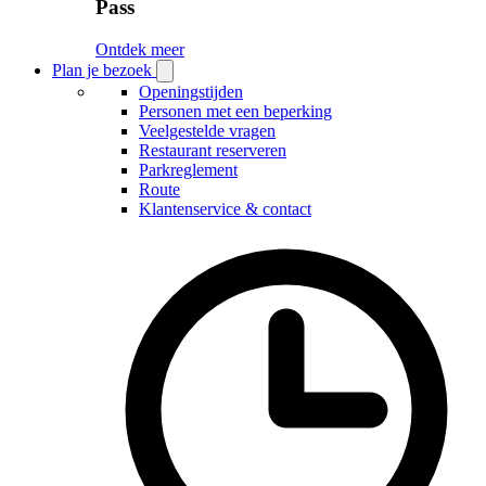
Pass
Ontdek meer
Plan je bezoek
Open
Plan
Openingstijden
je
Personen met een beperking
bezoek
Veelgestelde vragen
submenu
Restaurant reserveren
Parkreglement
Route
Klantenservice & contact